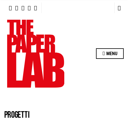
R
C
H
F
O
R
:
MENU
PROGETTI