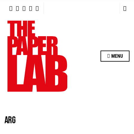
R
C
H
F
O
R
:
MENU
ARG