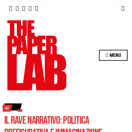
R
C
H
F
O
R
:
MENU
AI
IL RAVE NARRATIVO: POLITICA