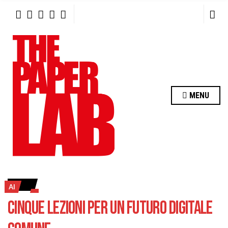
R
C
H
F
O
R
:
MENU
AI
CINQUE LEZIONI PER UN FUTURO DIGITALE