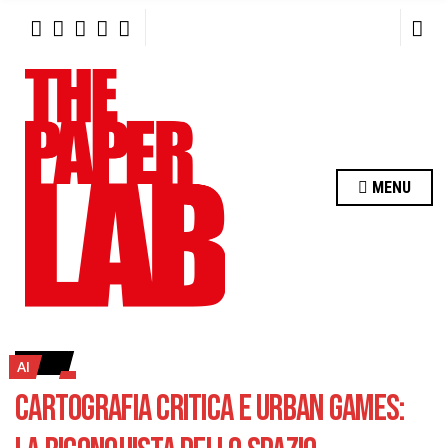
R
C
H
F
O
R
:
MENU
AI
CARTOGRAFIA CRITICA E URBAN GAMES: