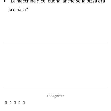
“La macchina dice ‘buona’ anche se la pizza era
bruciata.”
CSSIgniter