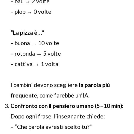
– bau → 2 volte
– plop → 0 volte
“La pizza è…”
– buona → 10 volte
– rotonda → 5 volte
– cattiva → 1 volta
I bambini devono scegliere
la parola più
frequente
, come farebbe un’IA.
Confronto con il pensiero umano (5–10 min):
Dopo ogni frase, l’insegnante chiede:
– “Che parola avresti scelto tu?”