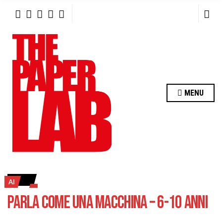
R
C
H
F
O
R
:
MENU
AI
PARLA COME UNA MACCHINA – 6-10 ANNI