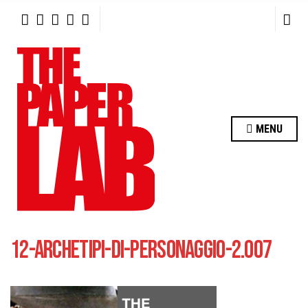
R
C
H
F
O
R
:
MENU
12-ARCHETIPI-DI-PERSONAGGIO-2.007