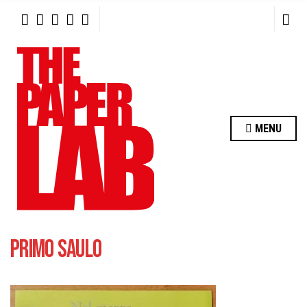
R
C
H
F
O
R
:
MENU
PRIMO SAULO