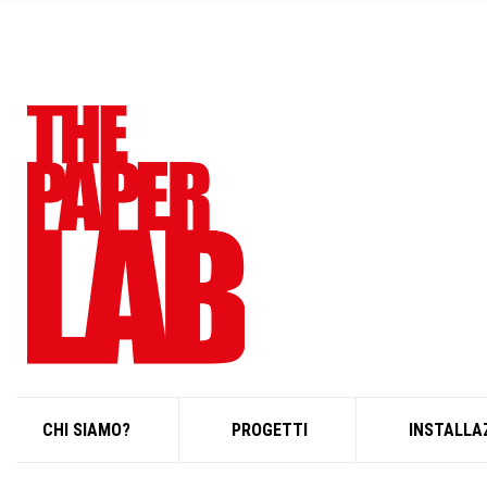
R
C
H
F
O
R
:
CHI SIAMO?
PROGETTI
INSTALLA