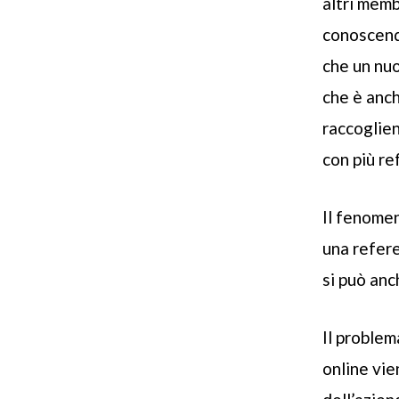
altri memb
conoscendo
che un nuo
che è anch
raccoglien
con più re
Il fenomen
una refere
si può an
Il problem
online vie