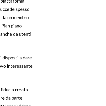
a piattaforma
 succede spesso
to da un membro
. Pian piano
 anche da utenti
 disposti a dare
rovo interessante
 fiducia creata
are da parte