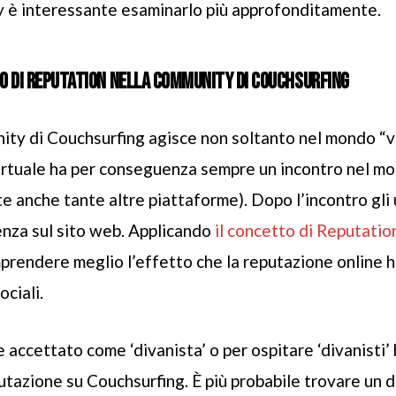
 è interessante esaminarlo più approfonditamente.
O DI
REPUTATION
NELLA COMMUNITY DI
COUCHSURFING
ity di
Couchsurfing
agisce non soltanto nel mondo “vi
irtuale ha per conseguenza sempre un incontro nel m
 anche tante altre piattaforme). Dopo l’incontro gli 
enza sul sito web. Applicando
il concetto di
Reputatio
prendere meglio l’effetto che la reputazione online ha
ociali.
 accettato come ‘divanista’ o per ospitare ‘divanisti’
utazione su
Couchsurfing
. È più probabile trovare un 