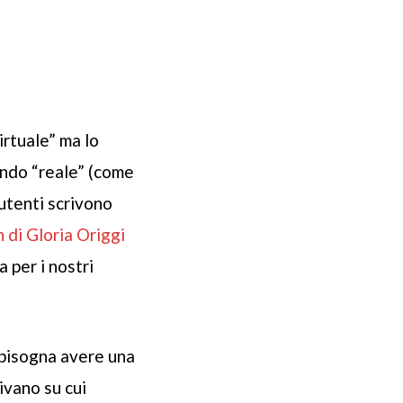
rtuale” ma lo
ondo “reale” (come
utenti scrivono
n
di Gloria Origgi
 per i nostri
 bisogna avere una
divano su cui