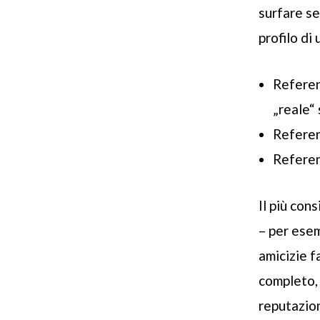
surfare se
profilo di
Referen
„reale“ 
Referen
Referen
Il più con
– per esem
amicizie f
completo, 
reputazion