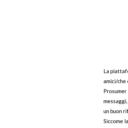
La piatta
amici/che e
Prosumer 
messaggi, 
un buon ri
Siccome la