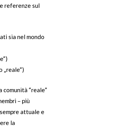
Le referenze sul
ati sia nel mondo
e“)
o „reale“)
la comunità “reale”
membri – più
o sempre attuale e
ere la