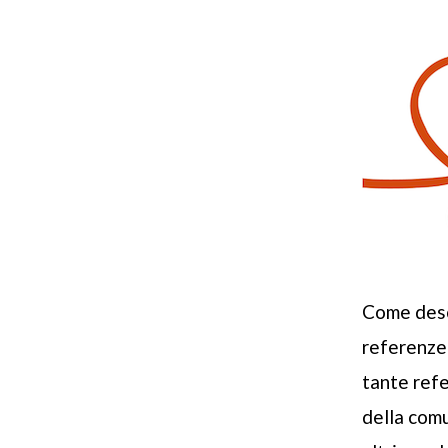
Come descr
referenze 
tante ref
della comu