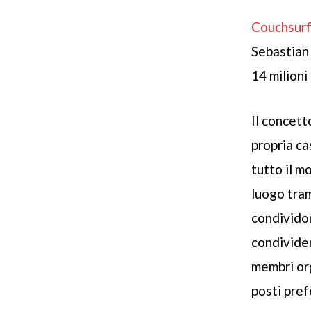
Couchsurf
Sebastian
14 milioni 
Il concett
propria ca
tutto il m
luogo tram
condividon
condivider
membri org
posti pref