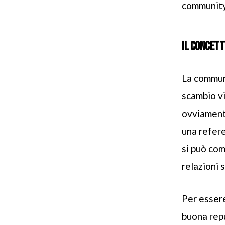
community
IL CONCETT
La commun
scambio v
ovviamente
una refer
si può com
relazioni s
Per essere
buona rep