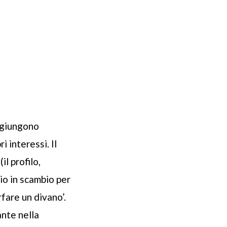
aggiungono
i interessi. Il
l profilo,
io in scambio per
rfare un divano’.
ante nella