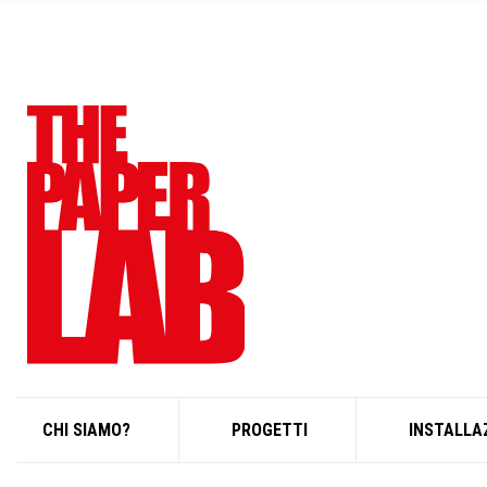
R
C
H
F
O
R
:
CHI SIAMO?
PROGETTI
INSTALLA