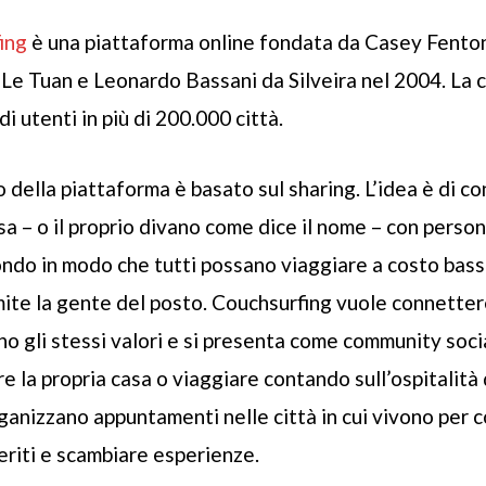
ing
è una piattaforma online fondata da Casey Fenton
 Le Tuan e Leonardo Bassani da Silveira nel 2004. La
di utenti in più di 200.000 città.
o della piattaforma è basato sul sharing. L’idea è di co
sa – o il proprio divano come dice il nome – con perso
ondo in modo che tutti possano viaggiare a costo bas
ite la gente del posto.
Couchsurfing
vuole connettere
o gli stessi valori e si presenta come community socia
e la propria casa o viaggiare contando sull’ospitalità d
anizzano appuntamenti nelle città in cui vivono per c
eriti e scambiare esperienze.