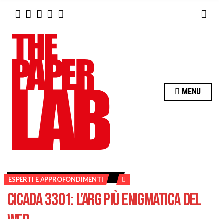
R
C
H
F
O
R
:
MENU
ESPERTI E APPROFONDIMENTI
CICADA 3301: L’ARG PIÙ ENIGMATICA DEL