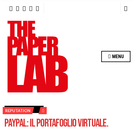
R
C
H
F
O
R
:
MENU
REPUTATION
PAYPAL: IL PORTAFOGLIO VIRTUALE.