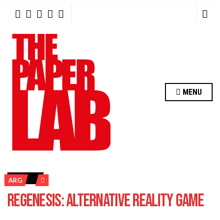
R
C
H
F
O
R
:
MENU
ARG
REGENESIS: ALTERNATIVE REALITY GAME