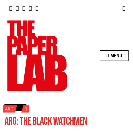
R
C
H
F
O
R
:
MENU
ARG
ARG: THE BLACK WATCHMEN